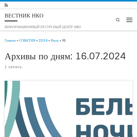
Перейти к содержимому
ВЕСТНИК НКО
Search
Мен
ИНФОРМАЦИОННЫЙ РЕСУРСНЫЙ ЦЕНТР НКО
Главная
»
СОБЫТИЯ
»
2024
»
Июль
»
16
Архивы по дням:
16.07.2024
1 запись
Благотворительный фонд «Время добрых» в составе врачебной делегации
донецких онкологов принял участие в X Международном Петербургском
онкологическом форуме «Белые ночи 2024». Онкофорум «Белые ночи» –