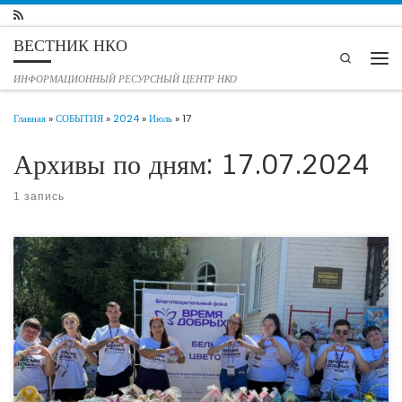
Перейти к содержимому
ВЕСТНИК НКО
Search
Мен
ИНФОРМАЦИОННЫЙ РЕСУРСНЫЙ ЦЕНТР НКО
Главная
»
СОБЫТИЯ
»
2024
»
Июль
»
17
Архивы по дням:
17.07.2024
1 запись
14 июля в Волновахе благотворительный фонд «Время добрых» совместно с
Воскресной школой при Православном приходе Спасо-Преображенского
храма Волновахи провел благотворительное мероприятие «Белый цветок» в
поддержку