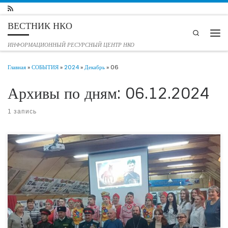
Перейти к содержимому
ВЕСТНИК НКО
Search
Мен
ИНФОРМАЦИОННЫЙ РЕСУРСНЫЙ ЦЕНТР НКО
Главная
»
СОБЫТИЯ
»
2024
»
Декабрь
»
06
Архивы по дням:
06.12.2024
1 запись
Образовательный процесс через социальные проекты — это новинка для
школьников Исетского муниципального района. В рамках реализации
социального проекта ‘Звезды ГЕРОЕВ» нашей команде удалось организовать
экскурсии