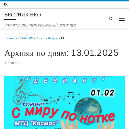
Перейти к содержимому
ВЕСТНИК НКО
Search
Мен
ИНФОРМАЦИОННЫЙ РЕСУРСНЫЙ ЦЕНТР НКО
Главная
»
СОБЫТИЯ
»
2025
»
Январь
»
13
Архивы по дням:
13.01.2025
1 запись
Участник Альянса социально ориентированных некоммерческих организаций
Тюменской области — АНО Инклюзивная театр-студия «ДЕВИАРТ» объявляет
о проведении ежегодного концерта в большом зале Молодёжного
театрального центра «Космос». В