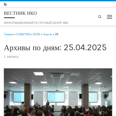
Перейти к содержимому
ВЕСТНИК НКО
Search
Мен
ИНФОРМАЦИОННЫЙ РЕСУРСНЫЙ ЦЕНТР НКО
Главная
»
СОБЫТИЯ
»
2025
»
Апрель
»
25
Архивы по дням:
25.04.2025
1 запись
22-24 апреля 2025 года в Санкт-Петербурге прошла научно-практическая
конференция с международным участием «Профессиональное сообщество —
семьям и детям: смыслы, ценности, образовательные решения», организованная
Академией «Детских