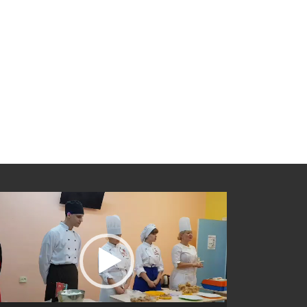
еоплеер