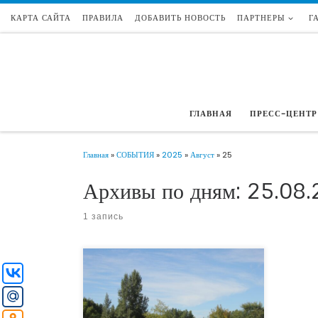
КАРТА САЙТА
ПРАВИЛА
ДОБАВИТЬ НОВОСТЬ
ПАРТНЕРЫ
Г
Перейти к содержимому
ГЛАВНАЯ
ПРЕСС-ЦЕНТР
Главная
»
СОБЫТИЯ
»
2025
»
Август
»
25
Архивы по дням:
25.08.
1 запись
23 августа 2025 года в Тюмени прошёл
традиционный праздник добрососедства
«Фестиваль Соседей 2.0». Новый фестиваль
стал продолжением серии традиционных