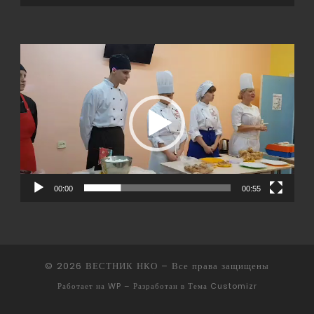
Видеоплеер
00:00
00:55
© 2026
ВЕСТНИК НКО
– Все права защищены
Работает на
WP
– Разработан в
Тема Customizr