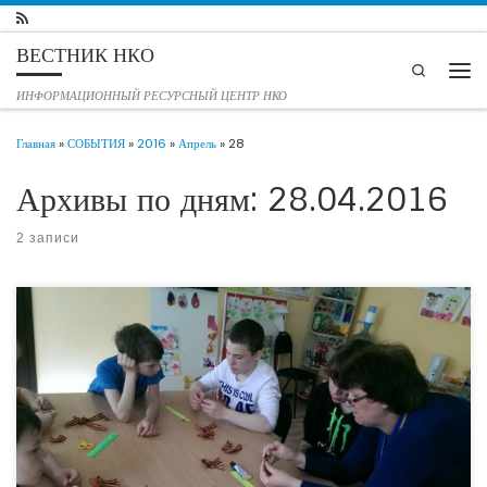
Перейти к содержимому
ВЕСТНИК НКО
Search
Мен
ИНФОРМАЦИОННЫЙ РЕСУРСНЫЙ ЦЕНТР НКО
Главная
»
СОБЫТИЯ
»
2016
»
Апрель
»
28
Архивы по дням:
28.04.2016
2 записи
В преддверии празднования 71-годовщины Победы советского народа в
Великой Отечественной войне 1941-1945 гг., воспитанники ГКСУ СО
«Ворошиловский социально-реабилитационный центр для
несовершеннолетних» приняли участие в акции