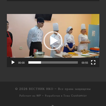
Видеоплеер
00:00
00:55
© 2026
ВЕСТНИК НКО
– Все права защищены
Работает на
WP
– Разработан в
Тема Customizr