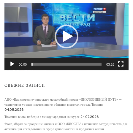
Видеоплеер
00:00
03:26
СВЕЖИЕ ЗАПИСИ
АНО «Вдохновение» запускает масштабный проект «ИНКЛЮЗИВНЫЙ ПУТЬ» —
технологии уроков инклюзивного общения в школах города Тюмени
04.08.2026
Тюменец вновь победил в международном конкурсе
24.07.2026
Фонд «Наука за продление жизни» и ООО «БИОСТАЗ» начинают сотрудничество для
активизации исследований в сфере криобиологии и продления жизни