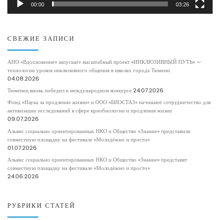
00:00
03:26
СВЕЖИЕ ЗАПИСИ
АНО «Вдохновение» запускает масштабный проект «ИНКЛЮЗИВНЫЙ ПУТЬ» —
технологии уроков инклюзивного общения в школах города Тюмени
04.08.2026
Тюменец вновь победил в международном конкурсе
24.07.2026
Фонд «Наука за продление жизни» и ООО «БИОСТАЗ» начинают сотрудничество для
активизации исследований в сфере криобиологии и продления жизни
09.07.2026
Альянс социально ориентированных НКО и Общество «Знание» представили
совместную площадку на фестивале «Молодёжно и просто»
01.07.2026
Альянс социально ориентированных НКО и Общество «Знание» представят
совместную площадку на фестивале «Молодёжно и просто»
24.06.2026
РУБРИКИ СТАТЕЙ