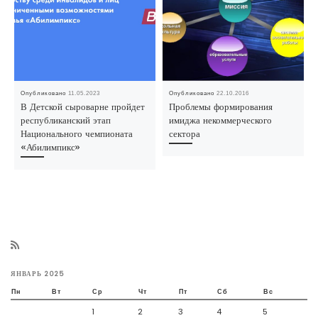
Опубликовано
11.05.2023
Опубликовано
22.10.2016
В Детской сыроварне пройдет
Проблемы формирования
республиканский этап
имиджа некоммерческого
Национального чемпионата
сектора
«Абилимпикс»
ЯНВАРЬ 2025
Пн
Вт
Ср
Чт
Пт
Сб
Вс
1
2
3
4
5