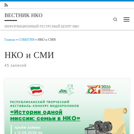
Перейти к содержимому
ВЕСТНИК НКО
Search
Мен
ИНФОРМАЦИОННЫЙ РЕСУРСНЫЙ ЦЕНТР НКО
Главная
»
СОБЫТИЯ
»
НКО и СМИ
НКО и СМИ
45 записей
Социально ориентированные некоммерческие организации Татарстана
приглашаются к участию в Республиканском творческом фестивале-конкурсе
видеороликов «Истории одной миссии: семьи в НКО». На Фестиваль
принимаются видеоролики, размещенные в