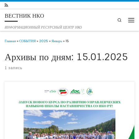
Перейти к содержимому
ВЕСТНИК НКО
Search
Мен
ИНФОРМАЦИОННЫЙ РЕСУРСНЫЙ ЦЕНТР НКО
Главная
»
СОБЫТИЯ
»
2025
»
Январь
»
15
Архивы по дням:
15.01.2025
1 запись
Дорогие друзья! В Международный день наставничества Общественная Палата
Республики Татарстан запускает новый курс по развитию управленческих
компетенций Школы наставничества СО НКО РТ! Дата: 17 января