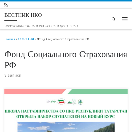
Перейти к содержимому
ВЕСТНИК НКО
Search
Мен
ИНФОРМАЦИОННЫЙ РЕСУРСНЫЙ ЦЕНТР НКО
Главная
»
СОБЫТИЯ
»
Фонд Социального Страхования РФ
Фонд Социального Страхования
РФ
3 записи
Ежегодно с 2017 года 17 января отмечается Международный день
наставничества, посвященный людям, которые помогают другим обретать
новые знания и развиваться, а также делятся своим опытом.