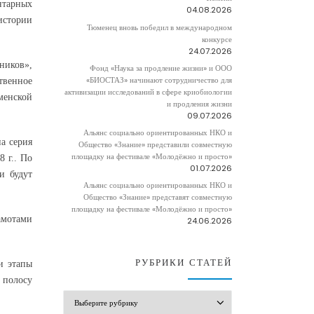
нтарных
04.08.2026
истории
Тюменец вновь победил в международном
конкурсе
24.07.2026
ников»,
Фонд «Наука за продление жизни» и ООО
«БИОСТАЗ» начинают сотрудничество для
твенное
активизации исследований в сфере криобиологии
менской
и продления жизни
09.07.2026
Альянс социально ориентированных НКО и
а серия
Общество «Знание» представили совместную
площадку на фестивале «Молодёжно и просто»
 г.. По
01.07.2026
и будут
Альянс социально ориентированных НКО и
Общество «Знание» представят совместную
площадку на фестивале «Молодёжно и просто»
амотами
24.06.2026
РУБРИКИ СТАТЕЙ
и этапы
 полосу
РУБРИКИ СТАТЕЙ