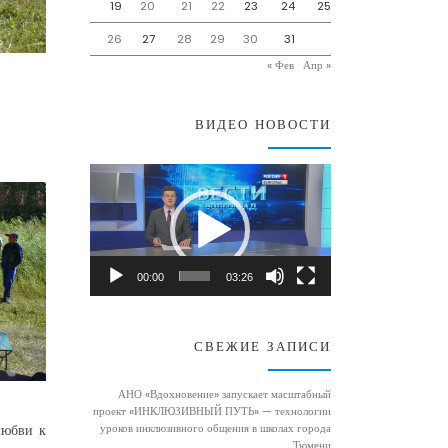
19
20
21
22
23
24
25
26
27
28
29
30
31
« Фев
Апр »
ВИДЕО НОВОСТИ
Видеоплеер
00:00
03:26
СВЕЖИЕ ЗАПИСИ
АНО «Вдохновение» запускает масштабный
проект «ИНКЛЮЗИВНЫЙ ПУТЬ» — технологии
уроков инклюзивного общения в школах города
любви к
Тюмени