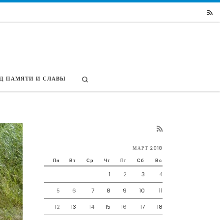
Search
Д ПАМЯТИ И СЛАВЫ
МАРТ 2018
Пн
Вт
Ср
Чт
Пт
Сб
Вс
1
2
3
4
5
6
7
8
9
10
11
12
13
14
15
16
17
18