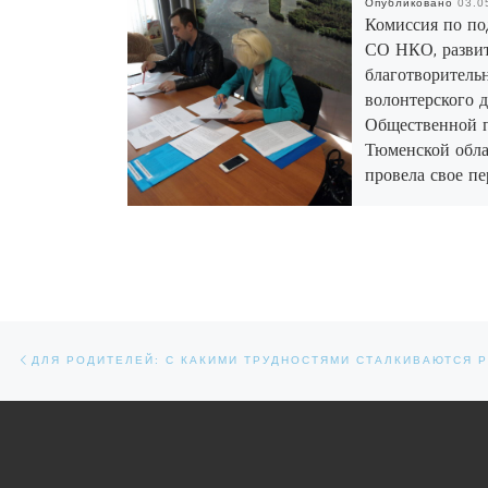
Опубликовано
03.0
Комиссия по по
СО НКО, разви
благотворитель
волонтерского 
Общественной 
Тюменской обла
провела свое пе
заседание
В минувший вторник К
поддержке СО НКО, ра
благотворительности и
волонтерского движен
Общественной палаты 
Навигация по записям
Предыдущая запись
области провела свое п
заседание. В