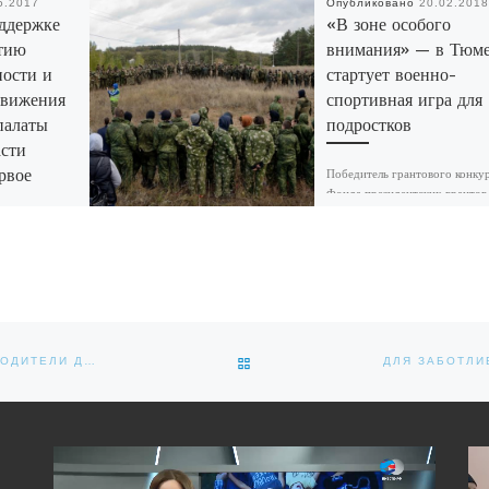
5.2017
Опубликовано
20.02.2018
ддержке
«В зоне особого
тию
внимания» — в Тюм
ности и
стартует военно-
движения
спортивная игра для
палаты
подростков
сти
рвое
Победитель грантового конку
Фонда президентских грантов
Тюменская региональная
общественная организация ве
омиссия по
десантных войск «Союз десан
звитию
в апреле 2018 года приступае
реализации на
ия
Тюменской
ервое
ОБРАТНО К СПИСКУ ЗАПИСЕЙ
ДЛЯ РОДИТЕЛЕЙ: С КАКИМИ ТРУДНОСТЯМИ СТАЛКИВАЮТСЯ РОДИТЕЛИ ДОШКОЛЬНИКОВ ПРИ ПОДГОТОВКЕ К ШКОЛЕ.
Видеоплеер
Вид