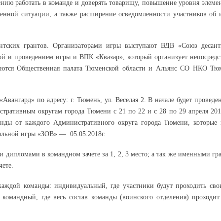
ению работать в команде и доверять товарищу, повышение уровня элеме
енной ситуации, а также расширение осведомленности участников об 
нтских грантов. Организаторами игры выступают ВДВ «Союз десант
ой и проведением игры и ВПК «Квазар», который организует непосредс
ляются Общественная палата Тюменской области и Альянс СО НКО Тю
ангард» по адресу: г. Тюмень, ул. Веселая 2. В начале будет проведен
тративным округам города Тюмени с 21 по 22 и с 28 по 29 апреля 2018
анды от каждого Административного округа города Тюмени, которые 
нальной игры «ЗОВ» — 05.05.2018г.
 дипломами в командном зачете за 1, 2, 3 место; а так же именными гр
ете.
 каждой команды: индивидуальный, где участники будут проходить сво
командный, где весь состав команды (воинского отделения) проходит