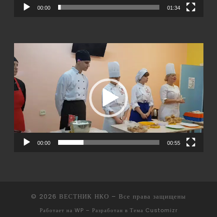
00:00
01:34
Видеоплеер
00:00
00:55
© 2026
ВЕСТНИК НКО
– Все права защищены
Работает на
WP
– Разработан в
Тема Customizr