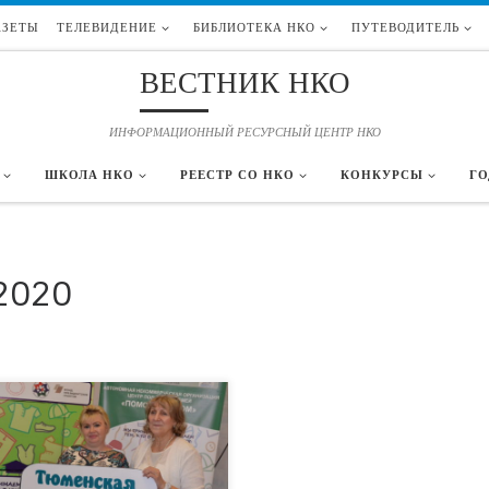
АЗЕТЫ
ТЕЛЕВИДЕНИЕ
БИБЛИОТЕКА НКО
ПУТЕВОДИТЕЛЬ
ВЕСТНИК НКО
ИНФОРМАЦИОННЫЙ РЕСУРСНЫЙ ЦЕНТР НКО
ШКОЛА НКО
РЕЕСТР СО НКО
КОНКУРСЫ
ГО
2020
уне сеть специализированных боксов
бора вещевых пожертвований в рамках
та «Тюменская Дармарка: программа
тия неденежной благотворительности»