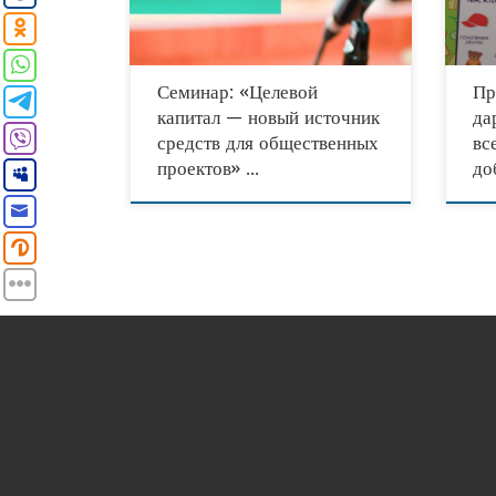
попол
финансирования
Напом
Семинар: «Целевой
Пр
капитал — новый источник
да
средств для общественных
вс
проектов» …
до