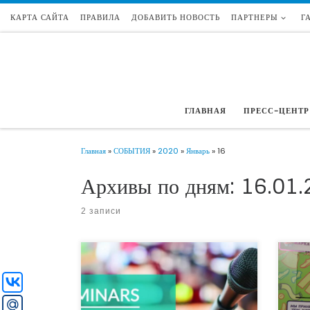
КАРТА САЙТА
ПРАВИЛА
ДОБАВИТЬ НОВОСТЬ
ПАРТНЕРЫ
Г
Перейти к содержимому
ГЛАВНАЯ
ПРЕСС-ЦЕНТР
Главная
»
СОБЫТИЯ
»
2020
»
Январь
»
16
Архивы по дням:
16.01.
2 записи
Накан
22 января в 11-00 в Волгограде, по адресу пр.
для с
В.И.Ленина 28А, центр «Точка Кипения»,
проек
состоится бесплатный семинар «Целевой
разви
капитал – новый источник средств для