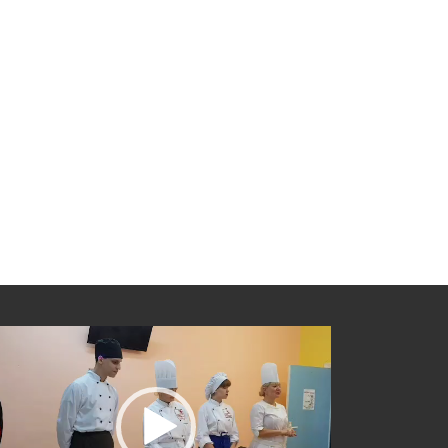
еоплеер