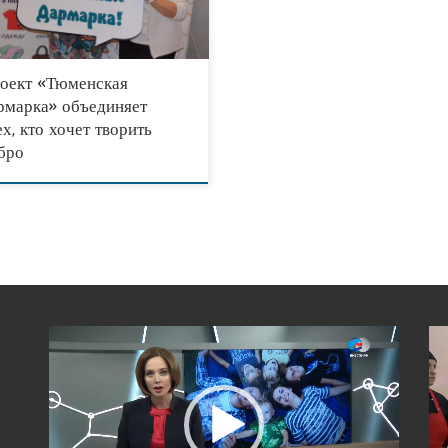
нились ещё двумя новыми ящиками.
ним, что социально
оект «Тюменская
рмарка» объединяет
ех, кто хочет творить
бро
Видеоплеер
Вид