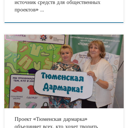
источник средств для общественных
проектов» …
Накануне сеть специализированных боксов для сбора вещевых пожертвований
в рамках проекта «Тюменская Дармарка: программа развития неденежной
благотворительности» пополнились ещё двумя новыми ящиками. Напомним,
что социально
Проект «Тюменская дармарка»
объединяет всех, кто хочет творить