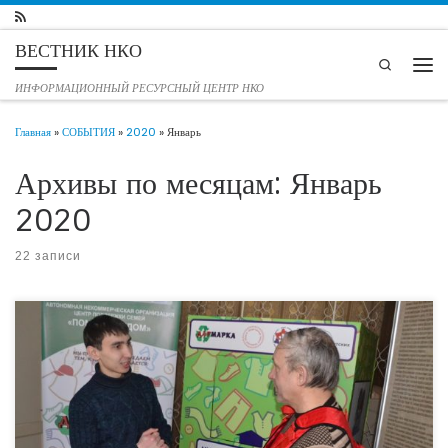
Перейти к содержимому
ВЕСТНИК НКО
Search
Мен
ИНФОРМАЦИОННЫЙ РЕСУРСНЫЙ ЦЕНТР НКО
Главная
»
СОБЫТИЯ
»
2020
»
Январь
Архивы по месяцам:
Январь
2020
22 записи
30 января 2020 года в Тюмени завершилась установка боксов для
благотворительного сбора вещей в рамках социального проекта “Тюменская
дармарка”. Напомним, что проект «Тюменская Дармарка: программа