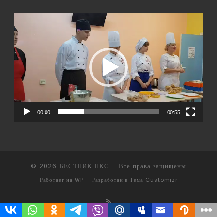
Видеоплеер
00:00
00:55
© 2026
ВЕСТНИК НКО
– Все права защищены
Работает на
WP
– Разработан в
Тема Customizr