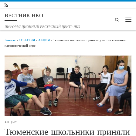
Перейти к содержимому
ВЕСТНИК НКО
Search
Мен
ИНФОРМАЦИОННЫЙ РЕСУРСНЫЙ ЦЕНТР НКО
Главная
»
СОБЫТИЯ
»
АКЦИЯ
»
Тюменские школьники приняли участие в военно-
патриотической игре
АКЦИЯ
Тюменские школьники приняли