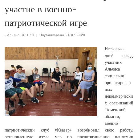
участие в военно-
патриотической игре
-
Альянс СО НКО
|
Опубликовано
24.07.2020
Несколько
дней назад,
участник
Альянса
социально
ориентирован
ных
некоммерчески
х организаций
Тюменской
области,
военно-
патриотический клуб «Квазар» возобновил свою работу,
остановленную из-за мер по предотвращению пандемии