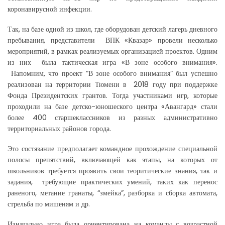
коронавирусной инфекции.
Так, на базе одной из школ, где оборудован детский лагерь дневного
пребывания, представители ВПК «Квазар» провели несколько
мероприятий, в рамках реализуемых организацией проектов. Одним
из них была тактическая игра «В зоне особого внимания».
Напомним, что проект “В зоне особого внимания” был успешно
реализован на территории Тюмени в 2018 году при поддержке
Фонда Президентских грантов. Тогда участниками игр, которые
проходили на базе детско-юношеского центра «Авангард» стали
более 400 старшеклассников из разных административно
территориальных районов города.
Это состязание предполагает командное прохождение специальной
полосы препятствий, включающей как этапы, на которых от
школьников требуется проявить свои теоритические знания, так и
задания, требующие практических умений, таких как перенос
раненого, метание гранаты, “змейка”, разборка и сборка автомата,
стрельба по мишеням и др.
Изначально игра была ориентирована на команды с возрастной