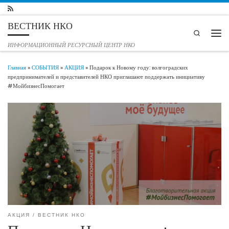
Перейти к содержимому
ВЕСТНИК НКО
Search
Мен
ИНФОРМАЦИОННЫЙ РЕСУРСНЫЙ ЦЕНТР НКО
Главная
»
СОБЫТИЯ
»
АКЦИЯ
»
Подарок к Новому году: волгоградских
предпринимателей и представителей НКО приглашают поддержать инициативу
#МойбизнесПомогает
АКЦИЯ
ВЕСТНИК НКО