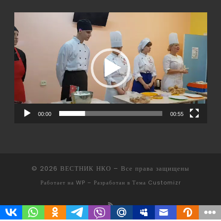
Видеоплеер
00:00
00:55
© 2026
ВЕСТНИК НКО
– Все права защищены
Работает на
WP
– Разработан в
Тема Customizr