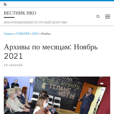
Перейти к содержимому
ВЕСТНИК НКО
Search
Мен
ИНФОРМАЦИОННЫЙ РЕСУРСНЫЙ ЦЕНТР НКО
Главная
»
СОБЫТИЯ
»
2021
»
Ноябрь
Архивы по месяцам:
Ноябрь
2021
16 записей
27 ноября 2021 в тюменском молодежном пространстве «Город молодых»
центра «Дзержинец» по ул. Механическая, 31/1 состоялся уже третий в сезоне
фестиваль доброты «Теплые коты». Напомним,