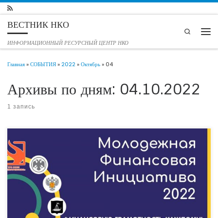
Перейти к содержимому
ВЕСТНИК НКО
Search
Мен
ИНФОРМАЦИОННЫЙ РЕСУРСНЫЙ ЦЕНТР НКО
Главная
»
СОБЫТИЯ
»
2022
»
Октябрь
»
04
Архивы по дням:
04.10.2022
1 запись
В ближайшую субботу 8 октября 2022 года в Тюмени стартует IV чемпионат
Тюмени по финансовой грамотности среди молодежи в рамках проекта
«Молодежная Финансовая Инициатива». Проект