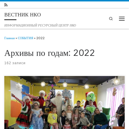
Перейти к содержимому
ВЕСТНИК НКО
Search
Мен
ИНФОРМАЦИОННЫЙ РЕСУРСНЫЙ ЦЕНТР НКО
Главная
»
СОБЫТИЯ
»
2022
Архивы по годам:
2022
162 записи
В преддверии новогодних праздников участник Альянса СО НКО Тюменской
области центр поддержки и развития физической культуры и спорта «Медведь»
организовал для юных жителей города с