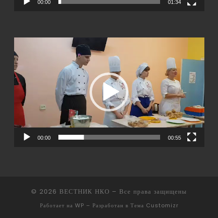
00:00
01:34
Видеоплеер
00:00
00:55
© 2026
ВЕСТНИК НКО
– Все права защищены
Работает на
WP
– Разработан в
Тема Customizr