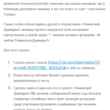
количество благополучателей, помогаем как нашим землякам, так и
беженцам, расширили команду и все это всего за год!» —рассказала
Татьяна.
Также, чтобы поблагодарить друзей и подписчиков «Тюменской
Дармарки», команда проекта предлагает всем желающим
поучаствовать в новой акции — зимнем интернет флэшмобе: «Я
люблю ТюменскуюДармарку!»
Для этого нужно:
Сделать репост записи
https://vk.com/darmarka72?
w=wall-152557282_825%2Fall
к себе на страницу.
Разместить на обложке Вашей страницы картинку,
прикрепленную к посту.
Сделать скрин и прислать его в группу «Тюменской
Дармарки» ВК личным сообщением.В конце года методом
генератора случайных чисел будет проведен розыгрыш
среди участников флэшмоба и выбранные три человека
получат призы от проекта.