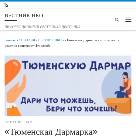
Перейти к содержимому
ВЕСТНИК НКО
Search
Мен
ИНФОРМАЦИОННЫЙ РЕСУРСНЫЙ ЦЕНТР НКО
Главная
»
СОБЫТИЯ
»
ВЕСТНИК НКО
»
«Тюменская Дармарка» приглашает к
участию в интернет-флэшмобе
ВЕСТНИК НКО
«Тюменская Дармарка»