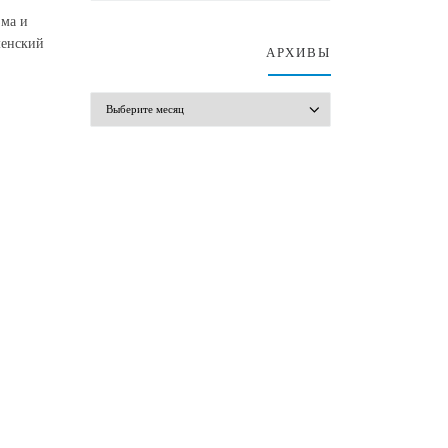
зма и
менский
АРХИВЫ
АРХИВЫ