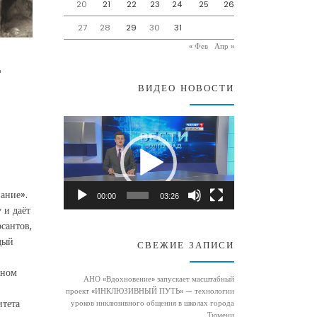
20
21
22
23
24
25
26
27
28
29
30
31
« Фев
Апр »
т
ВИДЕО НОВОСТИ
Видеоплеер
ание».
00:00
03:26
 и даёт
сантов,
дый
СВЕЖИЕ ЗАПИСИ
чном
АНО «Вдохновение» запускает масштабный
проект «ИНКЛЮЗИВНЫЙ ПУТЬ» — технологии
итета
уроков инклюзивного общения в школах города
Тюмени