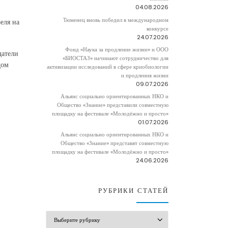
04.08.2026
Тюменец вновь победил в международном
еля на
конкурсе
24.07.2026
Фонд «Наука за продление жизни» и ООО
датели
«БИОСТАЗ» начинают сотрудничество для
дом
активизации исследований в сфере криобиологии
и продления жизни
09.07.2026
Альянс социально ориентированных НКО и
Общество «Знание» представили совместную
площадку на фестивале «Молодёжно и просто»
01.07.2026
Альянс социально ориентированных НКО и
Общество «Знание» представят совместную
площадку на фестивале «Молодёжно и просто»
24.06.2026
РУБРИКИ СТАТЕЙ
РУБРИКИ СТАТЕЙ