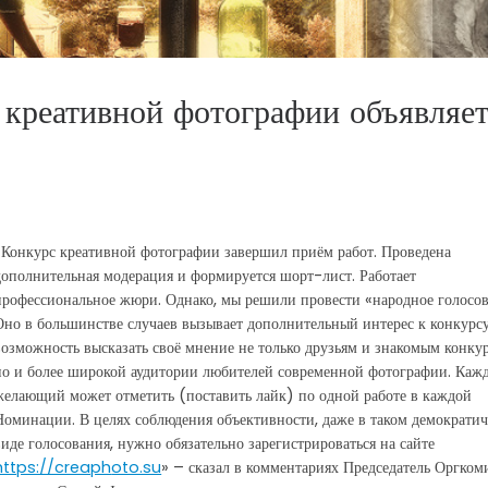
креативной фотографии объявляе
«Конкурс креативной фотографии завершил приём работ. Проведена
дополнительная модерация и формируется шорт-лист. Работает
профессиональное жюри. Однако, мы решили провести «народное голосов
Оно в большинстве случаев вызывает дополнительный интерес к конкурсу
возможность высказать своё мнение не только друзьям и знакомым конкур
но и более широкой аудитории любителей современной фотографии. Каж
желающий может отметить (поставить лайк) по одной работе в каждой
Номинации. В целях соблюдения объективности, даже в таком демократи
виде голосования, нужно обязательно зарегистрироваться на сайте
https://creaph
oto.su
» – сказал в комментариях Председатель Оргком