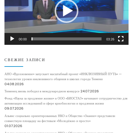
00:00
03:26
СВЕЖИЕ ЗАПИСИ
АНО «Вдохновение» запускает масштабный проект «ИНКЛЮЗИВНЫЙ ПУТЬ» —
технологии уроков инклюзивного общения в школах города Тюмени
04.08.2026
Тюменец вновь победил в международном конкурсе
24.07.2026
Фонд «Наука за продление жизни» и ООО «БИОСТАЗ» начинают сотрудничество для
активизации исследований в сфере криобиологии и продления жизни
09.07.2026
Альянс социально ориентированных НКО и Общество «Знание» представили
совместную площадку на фестивале «Молодёжно и просто»
01.07.2026
Альянс социально ориентированных НКО и Общество «Знание» представят