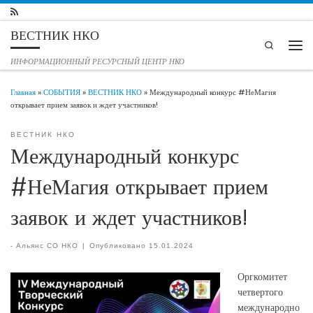
Перейти к содержимому
ВЕСТНИК НКО
Search
Мен
ИНФОРМАЦИОННЫЙ РЕСУРСНЫЙ ЦЕНТР НКО
Главная
»
СОБЫТИЯ
»
ВЕСТНИК НКО
»
Международный конкурс #НеМагия
открывает прием заявок и ждет участников!
ВЕСТНИК НКО
Международный конкурс
#НеМагия открывает прием
заявок и ждет участников!
-
Альянс СО НКО
|
Опубликовано
15.01.2024
Оргкомитет
четвертого
международно