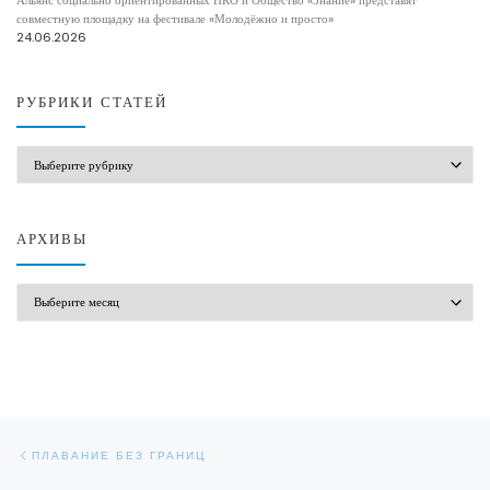
совместную площадку на фестивале «Молодёжно и просто»
24.06.2026
РУБРИКИ СТАТЕЙ
РУБРИКИ СТАТЕЙ
АРХИВЫ
АРХИВЫ
Навигация по записям
Предыдущая запись
ПЛАВАНИЕ БЕЗ ГРАНИЦ