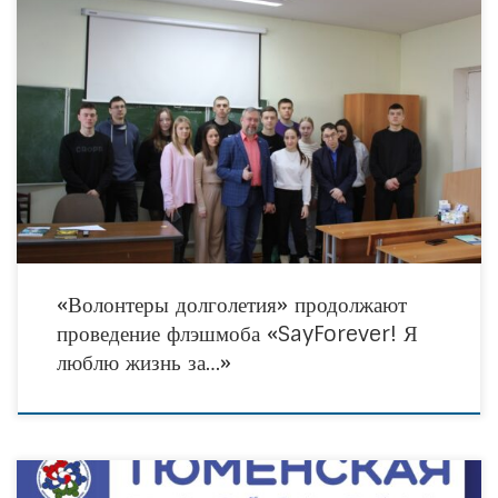
Накануне команда социально значимого проекта «Волонтеры Долголетия —
гражданская наука в борьбе со старением и профилактике возрастозависимых
заболеваний» провела в Тюмени самую массовый флэшмоб за
«Волонтеры долголетия» продолжают
проведение флэшмоба «SayForever! Я
люблю жизнь за…»