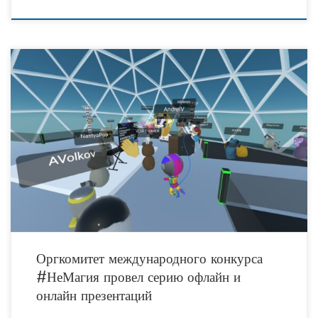
Продолжается прием конкурсных работ для участия в четвертом
международном творческом конкурсе «#НеМагия: Биотех». Напомним, что
конкурс проводится АНО «Живой город» совместно с тюменским областным
советом
Оргкомитет международного конкурса
#НеМагия провел серию офлайн и
онлайн презентаций