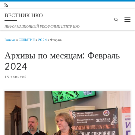
Перейти к содержимому
ВЕСТНИК НКО
Search
Мен
ИНФОРМАЦИОННЫЙ РЕСУРСНЫЙ ЦЕНТР НКО
Главная
»
СОБЫТИЯ
»
2024
»
Февраль
Архивы по месяцам:
Февраль
2024
15 записей
27 февраля 2024 в Тюмени состоялась стартовая пресс-конференция
уникального для региона проекта -программы развития экологической
культуры и здорового образа жизни «Зеленые сокровища Сибири». Площадкой