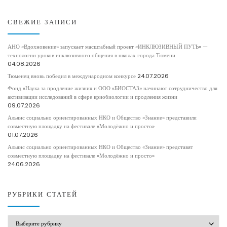
СВЕЖИЕ ЗАПИСИ
АНО «Вдохновение» запускает масштабный проект «ИНКЛЮЗИВНЫЙ ПУТЬ» —
технологии уроков инклюзивного общения в школах города Тюмени
04.08.2026
Тюменец вновь победил в международном конкурсе
24.07.2026
Фонд «Наука за продление жизни» и ООО «БИОСТАЗ» начинают сотрудничество для
активизации исследований в сфере криобиологии и продления жизни
09.07.2026
Альянс социально ориентированных НКО и Общество «Знание» представили
совместную площадку на фестивале «Молодёжно и просто»
01.07.2026
Альянс социально ориентированных НКО и Общество «Знание» представят
совместную площадку на фестивале «Молодёжно и просто»
24.06.2026
РУБРИКИ СТАТЕЙ
РУБРИКИ СТАТЕЙ