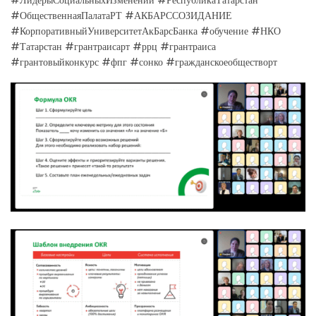
#ОбщественнаяПалатаРТ #АКБАРССОЗИДАНИЕ
#КорпоративныйУниверситетАкБарсБанка #обучение #НКО
#Татарстан #грантраисарт #ррц #грантраиса
#грантовыйконкурс #фпг #сонко #гражданскоеобществорт