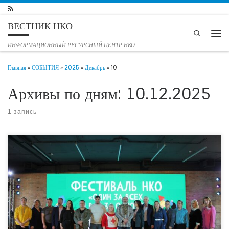
Перейти к содержимому
ВЕСТНИК НКО
Search
Мен
ИНФОРМАЦИОННЫЙ РЕСУРСНЫЙ ЦЕНТР НКО
Главная
»
СОБЫТИЯ
»
2025
»
Декабрь
»
10
Архивы по дням:
10.12.2025
1 запись
Уже завтра, 11 декабря 2025 года, в тюменском офисе «Движения первых»
состоится юбилейный Фестиваль НКО “Один за всех и все за одного”.
Мероприятие пройдёт при