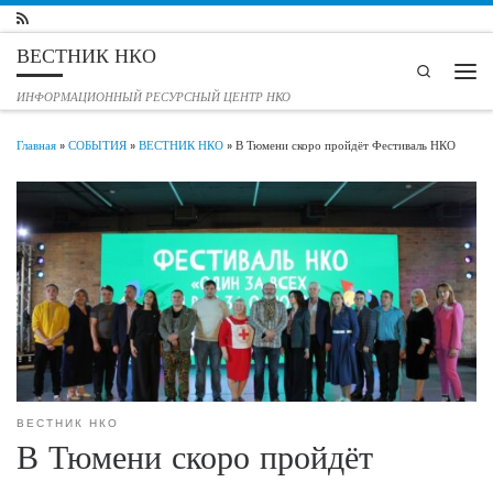
Перейти к содержимому
ВЕСТНИК НКО
Search
Мен
ИНФОРМАЦИОННЫЙ РЕСУРСНЫЙ ЦЕНТР НКО
Главная
»
СОБЫТИЯ
»
ВЕСТНИК НКО
»
В Тюмени скоро пройдёт Фестиваль НКО
ВЕСТНИК НКО
В Тюмени скоро пройдёт