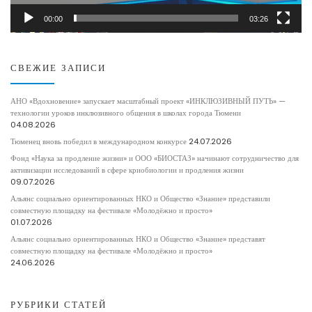
00:00
03:26
СВЕЖИЕ ЗАПИСИ
АНО «Вдохновение» запускает масштабный проект «ИНКЛЮЗИВНЫЙ ПУТЬ» —
технологии уроков инклюзивного общения в школах города Тюмени
04.08.2026
Тюменец вновь победил в международном конкурсе
24.07.2026
Фонд «Наука за продление жизни» и ООО «БИОСТАЗ» начинают сотрудничество для
активизации исследований в сфере криобиологии и продления жизни
09.07.2026
Альянс социально ориентированных НКО и Общество «Знание» представили
совместную площадку на фестивале «Молодёжно и просто»
01.07.2026
Альянс социально ориентированных НКО и Общество «Знание» представят
совместную площадку на фестивале «Молодёжно и просто»
24.06.2026
РУБРИКИ СТАТЕЙ