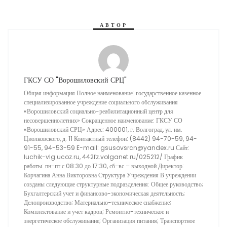
АВТОР
ГКСУ СО "Ворошиловский СРЦ"
Общая информация Полное наименование: государственное казенное
специализированное учреждение социального обслуживания
«Ворошиловский социально-реабилитационный центр для
несовершеннолетних» Сокращенное наименование: ГКСУ СО
«Ворошиловский СРЦ» Адрес: 400001, г. Волгоград, ул. им.
Циолковского, д. 11 Контактный телефон: (8442) 94-70-59, 94-
91-55, 94-53-59 E-mail: gsusovsrcn@yandex.ru Сайт:
luchik-vlg.ucoz.ru, 442fz.volganet.ru/025212/ График
работы: пн-пт с 08:30 до 17:30, сб-вс – выходной Директор:
Корчагина Анна Викторовна Структура Учреждения В учреждении
созданы следующие структурные подразделения: Общее руководство;
Бухгалтерский учет и финансово-экономическая деятельность;
Делопроизводство; Материально-техническое снабжение;
Комплектование и учет кадров; Ремонтно-техническое и
энергетическое обслуживание; Организация питания; Транспортное