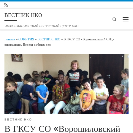
Перейти к содержимому
ВЕСТНИК НКО
Search
Мен
ИНФОРМАЦИОННЫЙ РЕСУРСНЫЙ ЦЕНТР НКО
Главная
»
СОБЫТИЯ
»
ВЕСТНИК НКО
»
В ГКСУ СО «Ворошиловский СРЦ»
завершилась Неделя добрых дел
ВЕСТНИК НКО
В ГКСУ СО «Ворошиловский