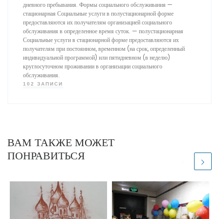
дневного пребывания. Формы социального обслуживания —
стационарная Социальные услуги в полустационарной форме
предоставляются их получателям организацией социального
обслуживания в определенное время суток. — полустационарная
Социальные услуги в стационарной форме предоставляются их
получателям при постоянном, временном (на срок, определенный
индивидуальной программой) или пятидневном (в неделю)
круглосуточном проживании в организации социального
обслуживания.
102 ЗАПИСИ
ВАМ ТАКЖЕ МОЖЕТ
ПОНРАВИТЬСЯ