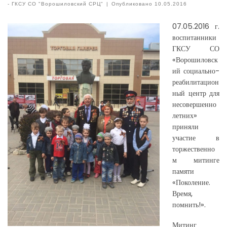
-
ГКСУ СО "Ворошиловский СРЦ"
|
Опубликовано
10.05.2016
07.05.2016 г.
воспитанники
ГКСУ СО
«Ворошиловск
ий социально-
реабилитацион
ный центр для
несовершенно
летних»
приняли
участие в
торжественно
м митинге
памяти
«Поколение.
Время,
помнить!».
Митинг