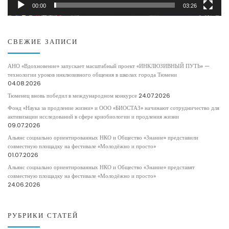
00:00
03:26
СВЕЖИЕ ЗАПИСИ
АНО «Вдохновение» запускает масштабный проект «ИНКЛЮЗИВНЫЙ ПУТЬ» —
технологии уроков инклюзивного общения в школах города Тюмени
04.08.2026
Тюменец вновь победил в международном конкурсе
24.07.2026
Фонд «Наука за продление жизни» и ООО «БИОСТАЗ» начинают сотрудничество для
активизации исследований в сфере криобиологии и продления жизни
09.07.2026
Альянс социально ориентированных НКО и Общество «Знание» представили
совместную площадку на фестивале «Молодёжно и просто»
01.07.2026
Альянс социально ориентированных НКО и Общество «Знание» представят
совместную площадку на фестивале «Молодёжно и просто»
24.06.2026
РУБРИКИ СТАТЕЙ