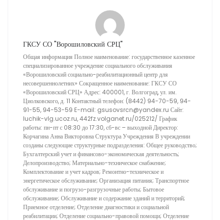
ГКСУ СО "Ворошиловский СРЦ"
Общая информация Полное наименование: государственное казенное
специализированное учреждение социального обслуживания
«Ворошиловский социально-реабилитационный центр для
несовершеннолетних» Сокращенное наименование: ГКСУ СО
«Ворошиловский СРЦ» Адрес: 400001, г. Волгоград, ул. им.
Циолковского, д. 11 Контактный телефон: (8442) 94-70-59, 94-
91-55, 94-53-59 E-mail: gsusovsrcn@yandex.ru Сайт:
luchik-vlg.ucoz.ru, 442fz.volganet.ru/025212/ График
работы: пн-пт с 08:30 до 17:30, сб-вс – выходной Директор:
Корчагина Анна Викторовна Структура Учреждения В учреждении
созданы следующие структурные подразделения: Общее руководство;
Бухгалтерский учет и финансово-экономическая деятельность;
Делопроизводство; Материально-техническое снабжение;
Комплектование и учет кадров; Ремонтно-техническое и
энергетическое обслуживание; Организация питания; Транспортное
обслуживание и погрузо-разгрузочные работы; Бытовое
обслуживание; Обслуживание и содержание зданий и территорий;
Приемное отделение; Отделение диагностики и социальной
реабилитации; Отделение социально-правовой помощи; Отделение