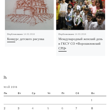
Опубликовано
14.03.2016
Опубликовано
14.03.2016
Конкурс детского рисунка
Международный женский день
в ГКСУ СО «Ворошиловский
СРЦ»
МАЙ 2016
Пн
Вт
Ср
Чт
Пт
Сб
Вс
1
2
3
4
5
6
7
8