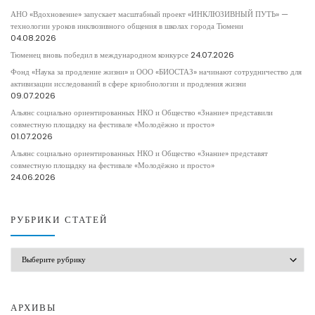
АНО «Вдохновение» запускает масштабный проект «ИНКЛЮЗИВНЫЙ ПУТЬ» —
технологии уроков инклюзивного общения в школах города Тюмени
04.08.2026
Тюменец вновь победил в международном конкурсе
24.07.2026
Фонд «Наука за продление жизни» и ООО «БИОСТАЗ» начинают сотрудничество для
активизации исследований в сфере криобиологии и продления жизни
09.07.2026
Альянс социально ориентированных НКО и Общество «Знание» представили
совместную площадку на фестивале «Молодёжно и просто»
01.07.2026
Альянс социально ориентированных НКО и Общество «Знание» представят
совместную площадку на фестивале «Молодёжно и просто»
24.06.2026
РУБРИКИ СТАТЕЙ
РУБРИКИ СТАТЕЙ
АРХИВЫ