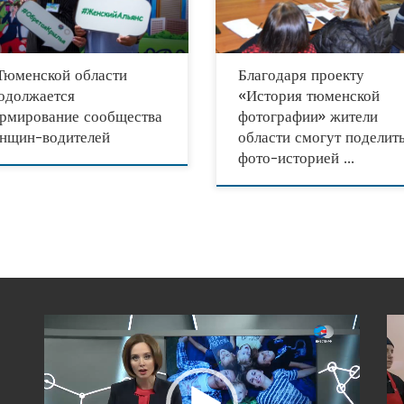
оссийского общества автомобилистов»
края и семьи. Организатором
стно
Тюменской области
Благодаря проекту
одолжается
«История тюменской
рмирование сообщества
фотографии» жители
нщин-водителей
области смогут поделит
фото-историей …
Видеоплеер
Вид