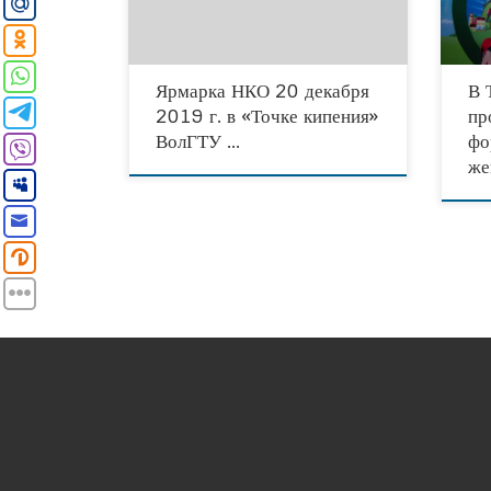
организации Волгоградской области
«Всер
совме
Ярмарка НКО 20 декабря
В 
2019 г. в «Точке кипения»
пр
ВолГТУ …
фо
же