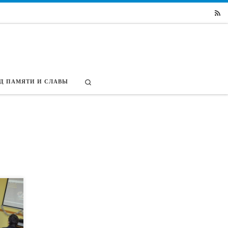
Search
Д ПАМЯТИ И СЛАВЫ
юмени
ых
дного