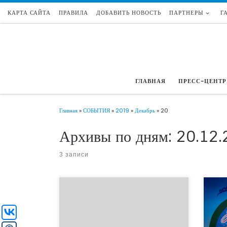
КАРТА САЙТА
ПРАВИЛА
ДОБАВИТЬ НОВОСТЬ
ПАРТНЕРЫ
Г
Перейти к содержимому
ГЛАВНАЯ
ПРЕСС-ЦЕНТР
Главная
»
СОБЫТИЯ
»
2019
»
Декабрь
»
20
Архивы по дням:
20.12.
3 записи
Накан
социа
20 декабря 2019 г. на Ярмарке «Н.К.О. – Н —
культ
Надежно. К — Качественно. О — Оперативно»
терри
в «Точке кипения» ВолгГТУ некоммерческие
облас