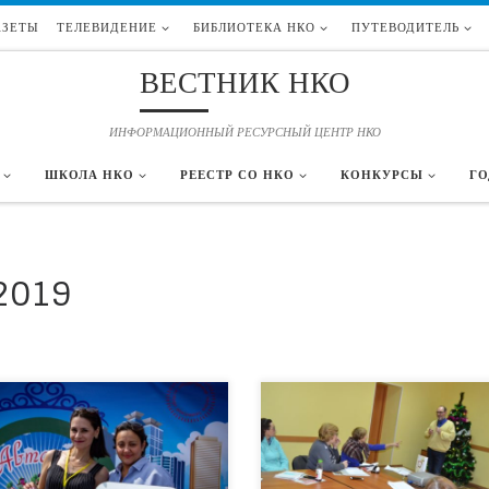
АЗЕТЫ
ТЕЛЕВИДЕНИЕ
БИБЛИОТЕКА НКО
ПУТЕВОДИТЕЛЬ
ВЕСТНИК НКО
ИНФОРМАЦИОННЫЙ РЕСУРСНЫЙ ЦЕНТР НКО
ШКОЛА НКО
РЕЕСТР СО НКО
КОНКУРСЫ
ГО
2019
уне завершилась регистрация участниц
льно значимого проекта «Автоледи – за
19 декабря 2019 года в рамках проекта
уру вождения», который реализуется на
«История тюменской фотографии» в Т
тории юга Тюменской
состоялась серия семинаров для активн
титюменским региональным отделением
граждан, интересующихся историей ро