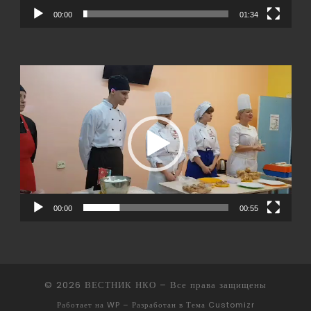
00:00
01:34
Видеоплеер
00:00
00:55
© 2026
ВЕСТНИК НКО
– Все права защищены
Работает на
WP
– Разработан в
Тема Customizr