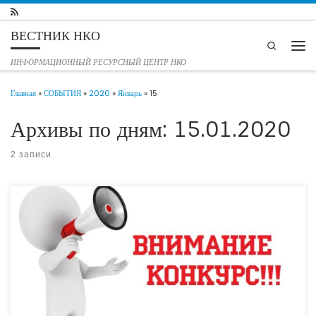
Перейти к содержимому
ВЕСТНИК НКО
Search
Мен
ИНФОРМАЦИОННЫЙ РЕСУРСНЫЙ ЦЕНТР НКО
Главная
»
СОБЫТИЯ
»
2020
»
Январь
»
15
Архивы по дням:
15.01.2020
2 записи
Конкурс «Лучший работник учреждения социального обслуживания»
проводится для работников государственных и негосударственных
организаций социального обслуживания. Отбор участников конкурса
осуществляется в два этапа: первый этап –