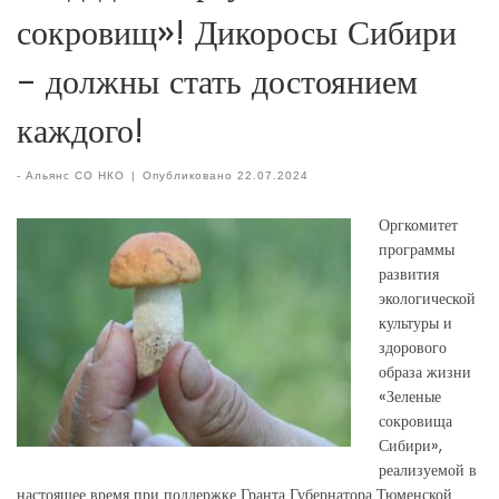
сокровищ»! Дикоросы Сибири
– должны стать достоянием
каждого!
-
Альянс СО НКО
|
Опубликовано
22.07.2024
Оргкомитет
программы
развития
экологической
культуры и
здорового
образа жизни
«Зеленые
сокровища
Сибири»,
реализуемой в
настоящее время при поддержке Гранта Губернатора Тюменской