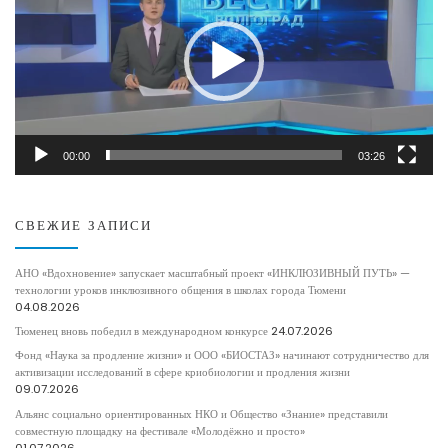
00:00
03:26
СВЕЖИЕ ЗАПИСИ
АНО «Вдохновение» запускает масштабный проект «ИНКЛЮЗИВНЫЙ ПУТЬ» —
технологии уроков инклюзивного общения в школах города Тюмени
04.08.2026
Тюменец вновь победил в международном конкурсе
24.07.2026
Фонд «Наука за продление жизни» и ООО «БИОСТАЗ» начинают сотрудничество для
активизации исследований в сфере криобиологии и продления жизни
09.07.2026
Альянс социально ориентированных НКО и Общество «Знание» представили
совместную площадку на фестивале «Молодёжно и просто»
01.07.2026