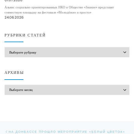
Альянс социально ориентированных НКО и Общество «Знание» представят
совместную площадку на фестивале «Молодёжно и просто»
24.06.2026
РУБРИКИ СТАТЕЙ
РУБРИКИ СТАТЕЙ
АРХИВЫ
АРХИВЫ
Навигация по записям
Предыдущая запись
НА ДОНБАССЕ ПРОШЛО МЕРОПРИЯТИЕ «БЕЛЫЙ ЦВЕТОК»