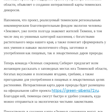
области, объявляет о создании интерактивной карты тюменских
дикоросов.
Напомним, что проект, реализуемый тюменским региональным
некоммерческим благотворительным фондом экологии человека
«Земляне», уже почти полгода знакомит жителей Тюмени, в том
числе лиц из уязвимых категорий населения, с богатствами
растительного мира нашего края, а также помогает сформировать у
них умения и навыки экологичного сбора, заготовки и
употребления как пищевых, так и лекарственных даров природы.
Теперь команда «Зеленых сокровищ Сибири» предлагает всем
желающим рассказать о заповедных местах юга Тюменской области,
богатых вкусными и полезными ягодами, грибами, а также
пригодными для употребления в пищевых и лекарственных целях
растениями. Интерактивная карта даров природы будет размещена
на официальном сайте проекта
https://green-siberia72.ru
.
Благодаря ней, тюменцы смогут быстро и удобно узнавать, куда
можно отправиться за экологически чистыми лакомствами.
Поучаствовать в создании карты «Зеленых сокровищ» могут все