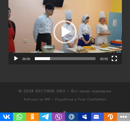
Видеоплеер
00:00
00:55
© 2026
ВЕСТНИК НКО
– Все права защищены
Работает на
WP
– Разработан в
Тема Customizr