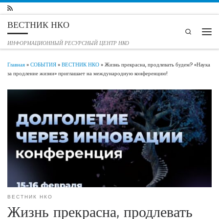
Перейти к содержимому
ВЕСТНИК НКО
Search
Мен
ИНФОРМАЦИОННЫЙ РЕСУРСНЫЙ ЦЕНТР НКО
Главная
»
СОБЫТИЯ
»
ВЕСТНИК НКО
»
Жизнь прекрасна, продлевать будем? «Наука
за продление жизни» приглашает на международную конференцию!
ВЕСТНИК НКО
Жизнь прекрасна, продлевать