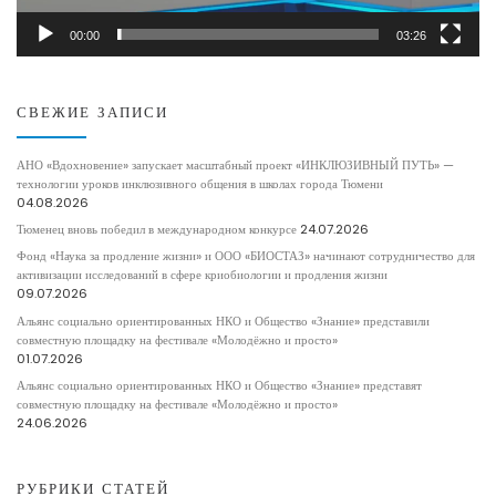
00:00
03:26
СВЕЖИЕ ЗАПИСИ
АНО «Вдохновение» запускает масштабный проект «ИНКЛЮЗИВНЫЙ ПУТЬ» —
технологии уроков инклюзивного общения в школах города Тюмени
04.08.2026
Тюменец вновь победил в международном конкурсе
24.07.2026
Фонд «Наука за продление жизни» и ООО «БИОСТАЗ» начинают сотрудничество для
активизации исследований в сфере криобиологии и продления жизни
09.07.2026
Альянс социально ориентированных НКО и Общество «Знание» представили
совместную площадку на фестивале «Молодёжно и просто»
01.07.2026
Альянс социально ориентированных НКО и Общество «Знание» представят
совместную площадку на фестивале «Молодёжно и просто»
24.06.2026
РУБРИКИ СТАТЕЙ