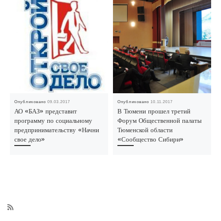
Опубликовано
09.03.2017
Опубликовано
10.11.2017
АО «БАЗ» представит
В Тюмени прошел третий
программу по социальному
Форум Общественной палаты
предпринимательству «Начни
Тюменской области
свое дело»
«Сообщество Сибири»