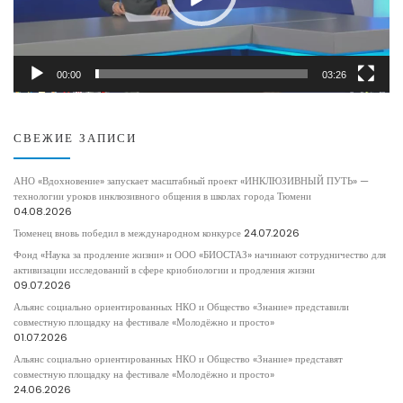
00:00
03:26
СВЕЖИЕ ЗАПИСИ
АНО «Вдохновение» запускает масштабный проект «ИНКЛЮЗИВНЫЙ ПУТЬ» —
технологии уроков инклюзивного общения в школах города Тюмени
04.08.2026
Тюменец вновь победил в международном конкурсе
24.07.2026
Фонд «Наука за продление жизни» и ООО «БИОСТАЗ» начинают сотрудничество для
активизации исследований в сфере криобиологии и продления жизни
09.07.2026
Альянс социально ориентированных НКО и Общество «Знание» представили
совместную площадку на фестивале «Молодёжно и просто»
01.07.2026
Альянс социально ориентированных НКО и Общество «Знание» представят
совместную площадку на фестивале «Молодёжно и просто»
24.06.2026