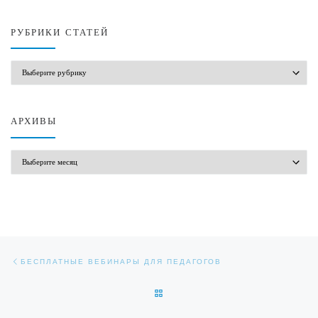
РУБРИКИ СТАТЕЙ
РУБРИКИ СТАТЕЙ
АРХИВЫ
АРХИВЫ
Навигация по записям
Предыдущая запись
БЕСПЛАТНЫЕ ВЕБИНАРЫ ДЛЯ ПЕДАГОГОВ
ОБРАТНО К СПИСКУ ЗАПИСЕЙ
Сл