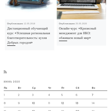
Опубликовано
12.05.2018
Опубликовано
25.05.2020
Дистанционный обучающий
Онлайн-курс «Кризисный
курс «Успешная региональная
менеджмент для НКО:
благотворительность: кухня
обживаем новый мир»
Добрых городов»
ИЮНЬ 2020
Пн
Вт
Ср
Чт
Пт
Сб
Вс
1
2
3
4
5
6
7
8
9
10
11
12
13
14