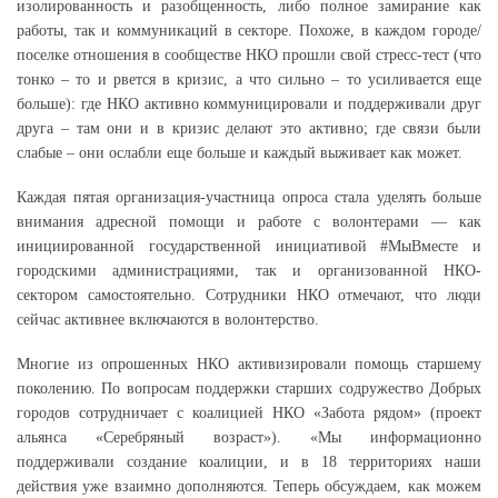
изолированность и разобщенность, либо полное замирание как
работы, так и коммуникаций в секторе. Похоже, в каждом городе/
поселке отношения в сообществе НКО прошли свой стресс-тест (что
тонко – то и рвется в кризис, а что сильно – то усиливается еще
больше): где НКО активно коммуницировали и поддерживали друг
друга – там они и в кризис делают это активно; где связи были
слабые – они ослабли еще больше и каждый выживает как может.
Каждая пятая организация-участница опроса стала уделять больше
внимания адресной помощи и работе с волонтерами — как
инициированной государственной инициативой #МыВместе и
городскими администрациями, так и организованной НКО-
сектором самостоятельно. Сотрудники НКО отмечают, что люди
сейчас активнее включаются в волонтерство.
Многие из опрошенных НКО активизировали помощь старшему
поколению. По вопросам поддержки старших содружество Добрых
городов сотрудничает с коалицией НКО «Забота рядом» (проект
альянса «Серебряный возраст»). «Мы информационно
поддерживали создание коалиции, и в 18 территориях наши
действия уже взаимно дополняются. Теперь обсуждаем, как можем