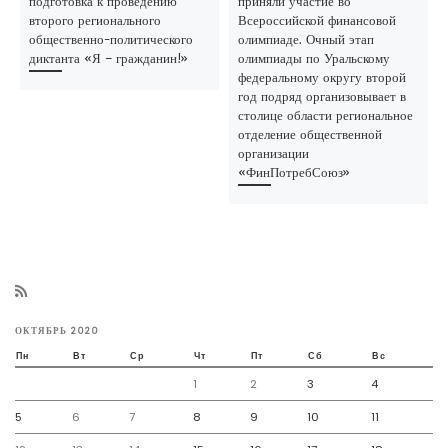
подготовка к проведению
приняли участие во
второго регионального
Всероссийской финансовой
общественно-политического
олимпиаде. Очный этап
диктанта «Я – гражданин!»
олимпиады по Уральскому
федеральному округу второй
год подряд организовывает в
столице области региональное
отделение общественной
организации
«ФинПотребСоюз»
ОКТЯБРЬ 2020
Пн
Вт
Ср
Чт
Пт
Сб
Вс
1
2
3
4
5
6
7
8
9
10
11