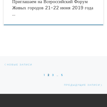
Приглашаем на Всероссийский Форум
Живых городов 21–22 июня 2019 года
…
Навигация по записям
Новые записи
НОВЫЕ ЗАПИСИ
1
2
3
…
5
Пр
ПРЕДЫДУЩИЕ ЗАПИСИ