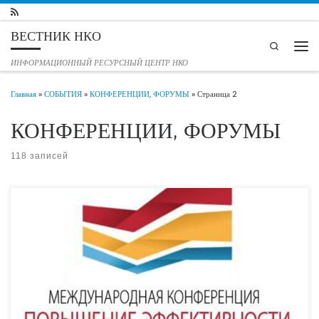
Перейти к содержимому
ВЕСТНИК НКО
Search
Мен
ИНФОРМАЦИОННЫЙ РЕСУРСНЫЙ ЦЕНТР НКО
Главная
»
СОБЫТИЯ
»
КОНФЕРЕНЦИИ, ФОРУМЫ
»
Страница 2
КОНФЕРЕНЦИИ, ФОРУМЫ
118 записей
Социальная реклама в эпоху digital станет главной темой обсуждения на
конференции в Общественной палате 19 и 20 ноября 2019 года ведущие
эксперты по социальной рекламе,