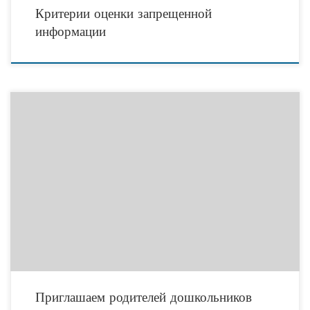
Критерии оценки запрещенной
информации
Уважаемые Родители! 8 сентября 2018 года в 10:00 стартует дистанционный
курс для родителей дошкольников «Дошкольное детство». Курс состоит из 10
вебинаров. Занятия будут проходить по
Приглашаем родителей дошкольников