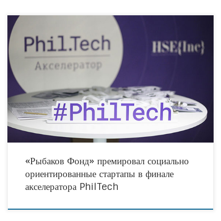
25 октября в Москве прошёл демо-день выпускников первого в России
акселератора социально ориентированных стартапов PhilTech (филтех,
технологии для филантропии). Программу запустили в июле 2017 года
«Рыбаков Фонд»
«Рыбаков Фонд» премировал социально
ориентированные стартапы в финале
акселератора PhilTech