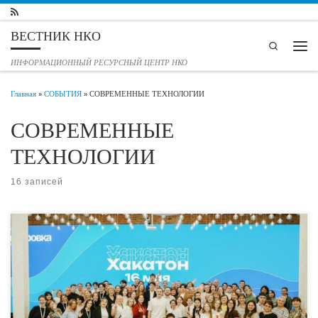
Перейти к содержимому
ВЕСТНИК НКО
Search
Мен
ИНФОРМАЦИОННЫЙ РЕСУРСНЫЙ ЦЕНТР НКО
Главная
»
СОБЫТИЯ
»
СОВРЕМЕННЫЕ ТЕХНОЛОГИИ
СОВРЕМЕННЫЕ
ТЕХНОЛОГИИ
16 записей
Уже пятый год Фонд поддержки талантливой молодёжи «Будущие лидеры»
реализует благотворительный образовательный онлайн-проект «КОД» при
поддержке национального проекта «Молодёжь и дети». Благодаря проекту,