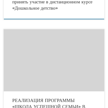
принять участие в дистанционном курсе
«Дошкольное детство»
Вниманию родителей! В рамках реализации программы «Школа успешной
семьи»подготовлены и размещены на сайте АНО СПС «Семья» аудиоролики с
рекомендациями по наиболее актуальным вопросам в детско-родительских
РЕАЛИЗАЦИЯ ПРОГРАММЫ
«ШКОЛА УСПЕШНОЙ СЕМЬИ» В